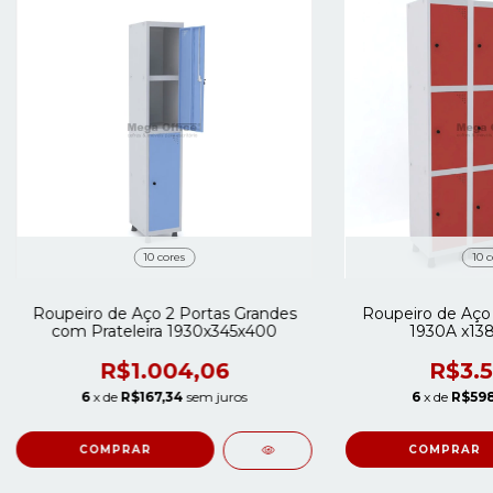
10 cores
10 c
Roupeiro de Aço 2 Portas Grandes
Roupeiro de Aço 
com Prateleira 1930x345x400
1930A x13
R$1.004,06
R$3.5
6
x de
R$167,34
sem juros
6
x de
R$598
COMPRAR
COMPRAR