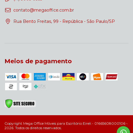
contato@megaoffice.com.br
Rua Bento Freitas, 99 - República - São Paulo/SP
Meios de pagamento
Copyright Mega Office Móveis para Escritório Eireli - 01665608000106 -
2026. Todos os direitos reservados.