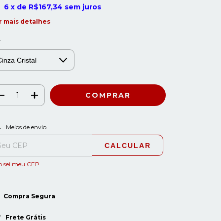
6
x de
R$167,34
sem juros
r mais detalhes
r
ALTERAR CEP
regas para o CEP:
Meios de envio
CALCULAR
o sei meu CEP
Compra Segura
Frete Grátis