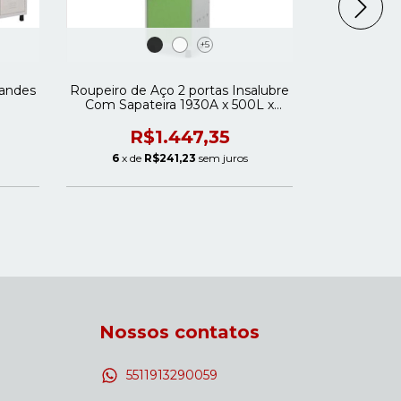
+5
randes
Roupeiro de Aço 2 portas Insalubre
Roupeir
Com Sapateira 1930A x 500L x
Pequenas 
420P
R$1.447,35
R
6
x de
R$241,23
sem juros
6
x de
Nossos contatos
5511913290059