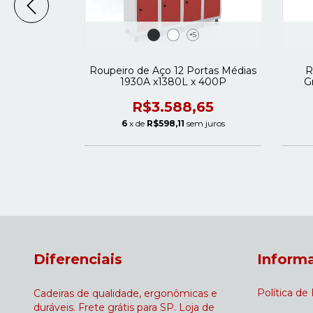
+5
rtas médias
Roupeiro de Aço 12 Portas Médias
R
400P
1930A x1380L x 400P
G
R$3.588,65
6
x de
R$598,11
sem juros
Diferenciais
Inform
Política de
Cadeiras de qualidade, ergonômicas e
duráveis. Frete grátis para SP. Loja de