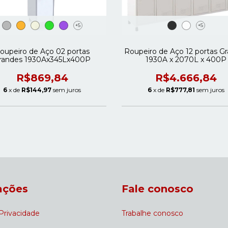
+5
+5
oupeiro de Aço 02 portas
Roupeiro de Aço 12 portas G
randes 1930Ax345Lx400P
1930A x 2070L x 400P
R$869,84
R$4.666,84
6
x de
R$144,97
sem juros
6
x de
R$777,81
sem juros
ações
Fale conosco
 Privacidade
Trabalhe conosco