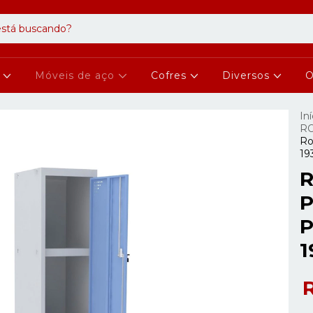
s
Móveis de aço
Cofres
Diversos
O
Iní
RO
Ro
19
R
P
P
1