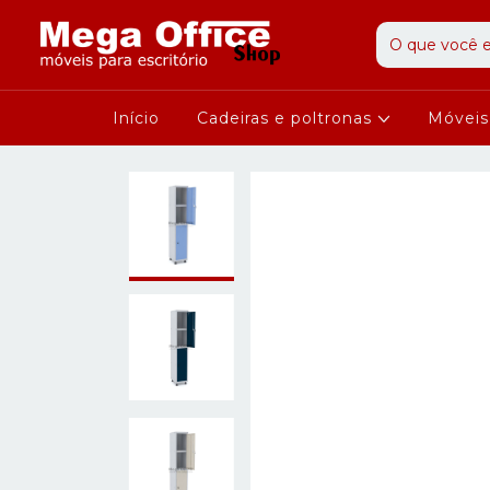
Início
Cadeiras e poltronas
Móvei