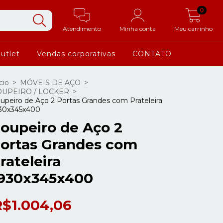
0
Atendimento
Minha conta
Meu carrinho
utlet
Vendas corporativas
CONTATO
cio
>
MÓVEIS DE AÇO
>
UPEIRO / LOCKER
>
upeiro de Aço 2 Portas Grandes com Prateleira
30x345x400
oupeiro de Aço 2
ortas Grandes com
rateleira
930x345x400
R$1.004,06