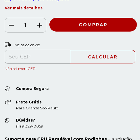
Ver mais detalhes
ALTERAR CEP
Entregas para o CEP:
Meios de envio
CALCULAR
Não sei meu CEP
Compra Segura
Frete Grátis
Para Grande São Paulo
Dúvidas?
(11) 91329-0059
Suporte para CPU Regulável com Rodinhas
– a solução