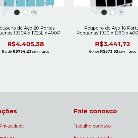
+5
+5
oupeiro de Aço 20 Portas
Roupeiro de Aço 16 Port
uenas 1930A x 1725L x 400P
Pequenas 1930 x 1380 x 4
R$4.405,38
R$3.441,72
6
x de
R$734,23
sem juros
6
x de
R$573,62
sem juros
ações
Fale conosco
 Privacidade
Trabalhe conosco
 Entrega
Entre em contato