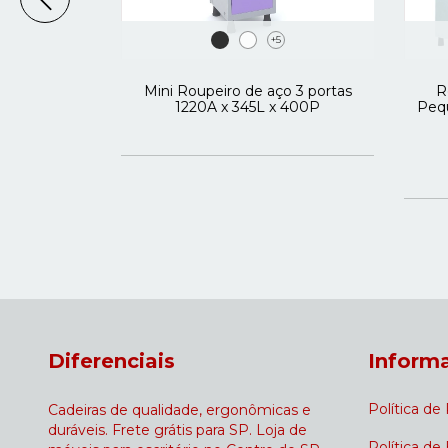
+5
tas Insalubre
Mini Roupeiro de aço 3 portas
R
A x 500L x
1220A x 345L x 400P
Peq
35
m juros
Diferenciais
Inform
Política de
Cadeiras de qualidade, ergonômicas e
duráveis. Frete grátis para SP. Loja de
Política de