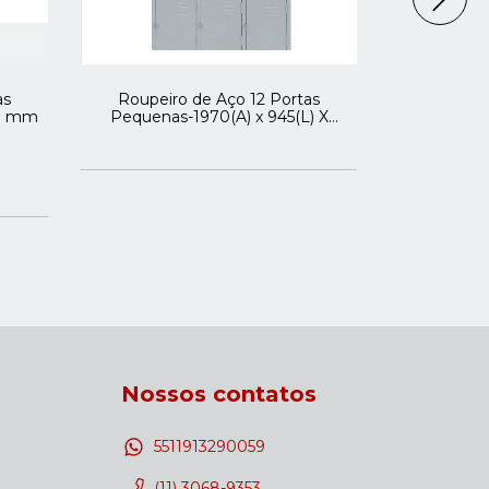
as
Roupeiro de Aço 12 Portas
Roupeiro de
00 mm
Pequenas-1970(A) x 945(L) X
com Prat
400(P)mm
R
6
x de
Nossos contatos
5511913290059
(11) 3068-9353