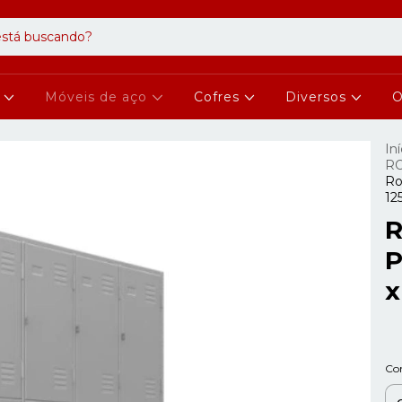
s
Móveis de aço
Cofres
Diversos
O
Iní
RO
Ro
12
R
P
x
Co