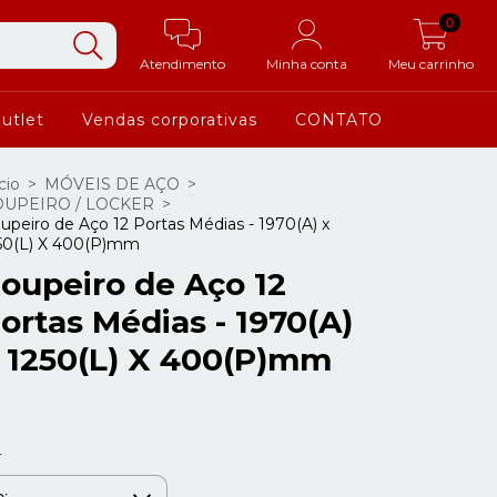
0
Atendimento
Minha conta
Meu carrinho
utlet
Vendas corporativas
CONTATO
cio
>
MÓVEIS DE AÇO
>
UPEIRO / LOCKER
>
upeiro de Aço 12 Portas Médias - 1970(A) x
50(L) X 400(P)mm
oupeiro de Aço 12
ortas Médias - 1970(A)
 1250(L) X 400(P)mm
r