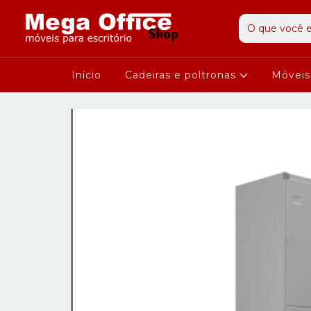
Início
Cadeiras e poltronas
Móvei